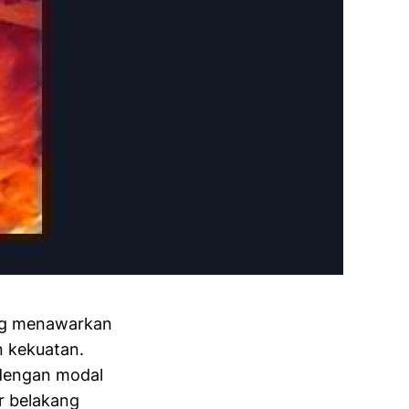
ang menawarkan
n kekuatan.
 dengan modal
r belakang