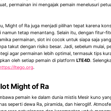
uat, permainan ini mengajak pemain menelusuri pet
u, Might of Ra juga menjadi pilihan tepat karena ko
namun tetap menantang. Selain itu, dengan fitur-fit
ika permainan, slot ini cocok untuk siapa saja yan
pa takut dengan risiko besar. Jadi, sebelum mulai, p
tegi agar permainan lebih optimal, termasuk tips kur
apkan oleh setiap pemain di platform
LTE4D
. Selengk
https://ltego.org
.
lot Might of Ra
mbawa pemain ke dalam dunia mistis Mesir kuno ya
has seperti dewa Ra, piramida, dan hieroglif. Atmosfe