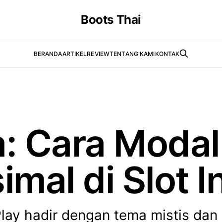
Boots Thai
BERANDA
ARTIKEL
REVIEW
TENTANG KAMI
KONTAK
a: Cara Moda
al di Slot In
Play hadir dengan tema mistis dan