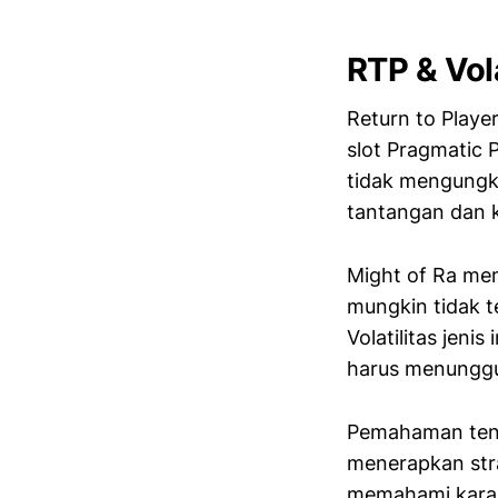
RTP & Vola
Return to Playe
slot Pragmatic
tidak mengungka
tantangan dan 
Might of Ra mem
mungkin tidak t
Volatilitas jeni
harus menunggu 
Pemahaman tenta
menerapkan stra
memahami karakt