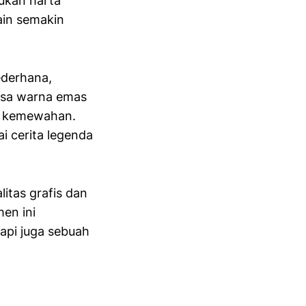
ukan harta
in semakin
ederhana,
nsa warna emas
n kemewahan.
i cerita legenda
itas grafis dan
en ini
api juga sebuah