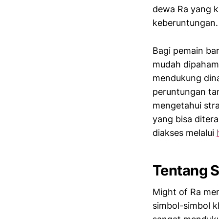
dewa Ra yang k
keberuntungan.
Bagi pemain bar
mudah dipahami 
mendukung dinam
peruntungan tan
mengetahui stra
yang bisa diter
diakses melalui
Tentang S
Might of Ra me
simbol-simbol k