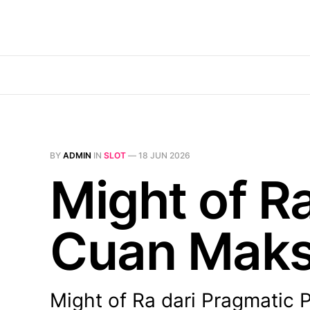
BY
ADMIN
IN
SLOT
—
18 JUN 2026
Might of R
Cuan Maksim
Might of Ra dari Pragmatic 