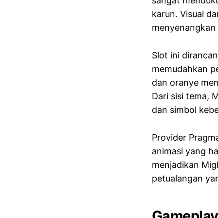
sangat menduku
karun. Visual 
menyenangkan d
Slot ini diranc
memudahkan pem
dan oranye men
Dari sisi tema,
dan simbol kebe
Provider Pragma
animasi yang ha
menjadikan Migh
petualangan yan
Gameplay 