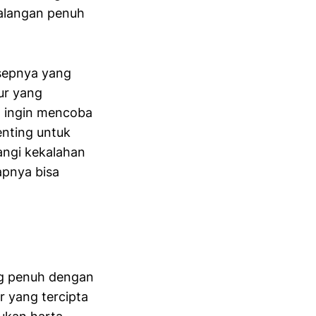
ualangan penuh
nsepnya yang
ur yang
g ingin mencoba
enting untuk
angi kekalahan
apnya bisa
ng penuh dengan
r yang tercipta