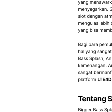
yang menawark
menyegarkan. G
slot dengan atm
mengulas lebih 
yang bisa memb
Bagi para pemul
hal yang sangat
Bass Splash, An
kemenangan. Art
sangat bermanfa
platform
LTE4D
Tentang S
Bigger Bass Sp