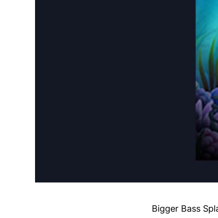
Bigger Bass Spl