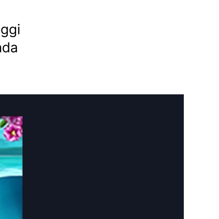
nggi
nda