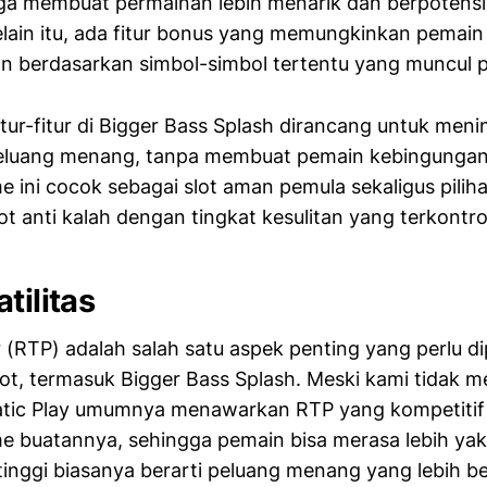
gga membuat permainan lebih menarik dan berpotens
elain itu, ada fitur bonus yang memungkinkan pema
n berdasarkan simbol-simbol tertentu yang muncul 
tur-fitur di Bigger Bass Splash dirancang untuk men
eluang menang, tanpa membuat pemain kebingungan. 
 ini cocok sebagai slot aman pemula sekaligus piliha
t anti kalah dengan tingkat kesulitan yang terkontro
tilitas
r (RTP) adalah salah satu aspek penting yang perlu d
ot, termasuk Bigger Bass Splash. Meski kami tidak 
matic Play umumnya menawarkan RTP yang kompetitif
 buatannya, sehingga pemain bisa merasa lebih yaki
tinggi biasanya berarti peluang menang yang lebih b