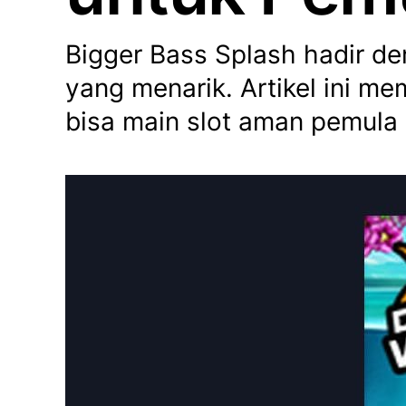
Bigger Bass Splash hadir de
yang menarik. Artikel ini m
bisa main slot aman pemula