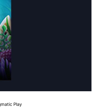
gmatic Play