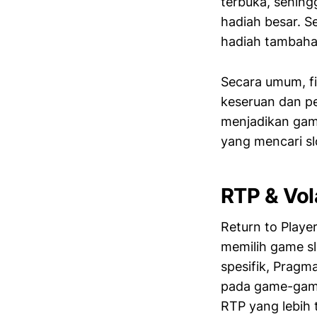
terbuka, sehin
hadiah besar. S
hadiah tambaha
Secara umum, fi
keseruan dan p
menjadikan game
yang mencari slo
RTP & Vola
Return to Playe
memilih game sl
spesifik, Prag
pada game-game
RTP yang lebih 