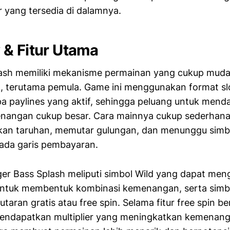
tur yang tersedia di dalamnya.
& Fitur Utama
lash memiliki mekanisme permainan yang cukup muda
, terutama pemula. Game ini menggunakan format sl
a paylines yang aktif, sehingga peluang untuk mend
nangan cukup besar. Cara mainnya cukup sederhana
an taruhan, memutar gulungan, dan menunggu simb
ada garis pembayaran.
ger Bass Splash meliputi simbol Wild yang dapat men
 untuk membentuk kombinasi kemenangan, serta simb
aran gratis atau free spin. Selama fitur free spin b
ndapatkan multiplier yang meningkatkan kemenang