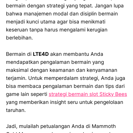
bermain dengan strategi yang tepat. Jangan lupa
bahwa manajemen modal dan disiplin bermain
menjadi kunci utama agar bisa menikmati
keseruan tanpa harus mengalami kerugian
berlebihan.
Bermain di
LTE4D
akan membantu Anda
mendapatkan pengalaman bermain yang
maksimal dengan keamanan dan kenyamanan
terjamin. Untuk memperdalam strategi, Anda juga
bisa membaca pengalaman bermain dan tips dari
game lain seperti
strategi bermain slot Sticky Bees
yang memberikan insight seru untuk pengelolaan
taruhan.
Jadi, mulailah petualangan Anda di Mammoth