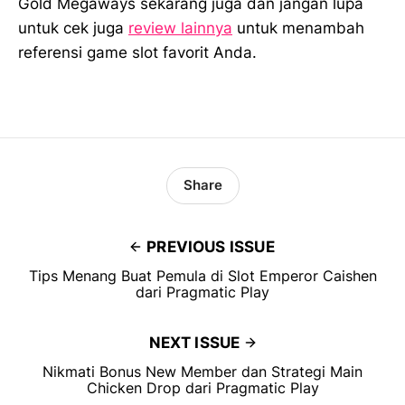
Gold Megaways sekarang juga dan jangan lupa
untuk cek juga
review lainnya
untuk menambah
referensi game slot favorit Anda.
Share
PREVIOUS ISSUE
Tips Menang Buat Pemula di Slot Emperor Caishen
dari Pragmatic Play
NEXT ISSUE
Nikmati Bonus New Member dan Strategi Main
Chicken Drop dari Pragmatic Play