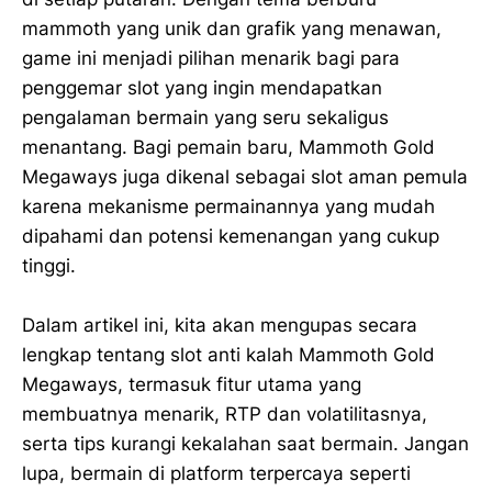
mammoth yang unik dan grafik yang menawan,
game ini menjadi pilihan menarik bagi para
penggemar slot yang ingin mendapatkan
pengalaman bermain yang seru sekaligus
menantang. Bagi pemain baru, Mammoth Gold
Megaways juga dikenal sebagai slot aman pemula
karena mekanisme permainannya yang mudah
dipahami dan potensi kemenangan yang cukup
tinggi.
Dalam artikel ini, kita akan mengupas secara
lengkap tentang slot anti kalah Mammoth Gold
Megaways, termasuk fitur utama yang
membuatnya menarik, RTP dan volatilitasnya,
serta tips kurangi kekalahan saat bermain. Jangan
lupa, bermain di platform terpercaya seperti