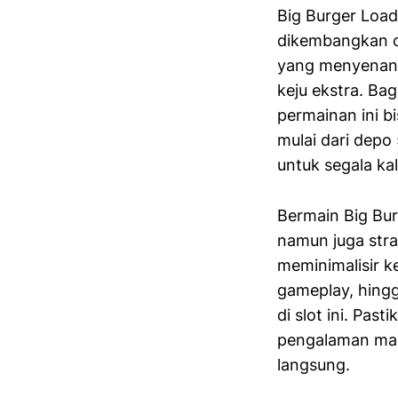
Big Burger Load
dikembangkan o
yang menyenang
keju ekstra. Ba
permainan ini b
mulai dari depo 
untuk segala ka
Bermain Big Bur
namun juga str
meminimalisir k
gameplay, hing
di slot ini. Pas
pengalaman mai
langsung.