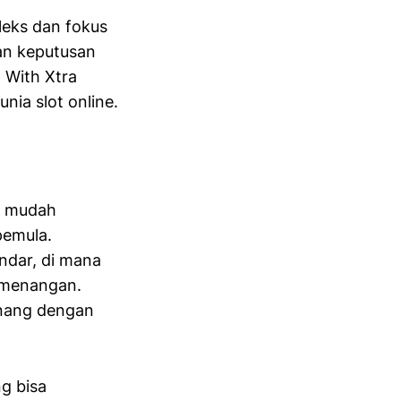
leks dan fokus
lan keputusan
 With Xtra
ia slot online.
g mudah
pemula.
andar, di mana
emenangan.
nang dengan
g bisa