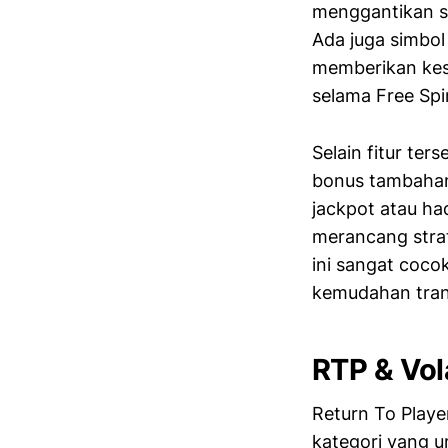
menggantikan s
Ada juga simbol
memberikan kes
selama Free Spi
Selain fitur te
bonus tambahan 
jackpot atau had
merancang stra
ini sangat coco
kemudahan tran
RTP & Vola
Return To Playe
kategori yang u