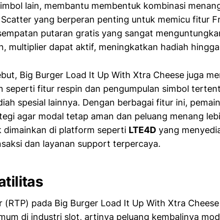
imbol lain, membantu membentuk kombinasi menang
 Scatter yang berperan penting untuk memicu fitur Fr
empatan putaran gratis yang sangat menguntungka
n, multiplier dapat aktif, meningkatkan hadiah hingga
rsebut, Big Burger Load It Up With Xtra Cheese juga 
seperti fitur respin dan pengumpulan simbol terte
iah spesial lainnya. Dengan berbagai fitur ini, pemain
tegi agar modal tetap aman dan peluang menang leb
k dimainkan di platform seperti
LTE4D
yang menyedi
saksi dan layanan support terpercaya.
tilitas
r (RTP) pada Big Burger Load It Up With Xtra Chees
mum di industri slot, artinya peluang kembalinya mo