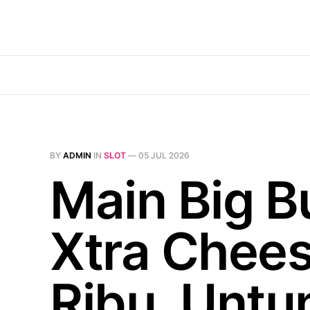
BY
ADMIN
IN
SLOT
—
05 JUL 2026
Main Big B
Xtra Chee
Ribu, Untu