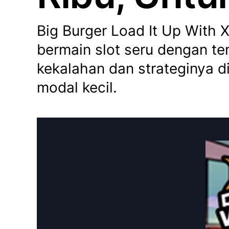
Big Burger Load It Up With
bermain slot seru dengan tem
kekalahan dan strateginya d
modal kecil.