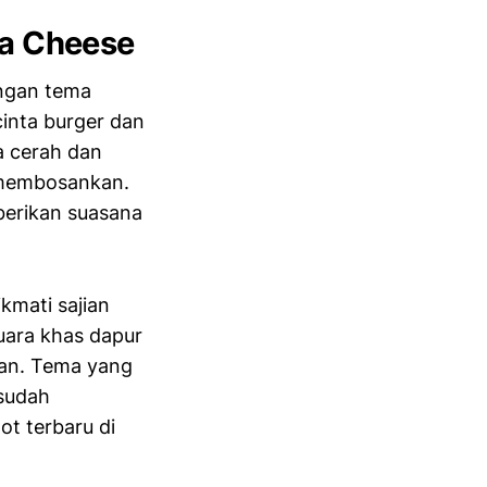
ra Cheese
engan tema
cinta burger dan
a cerah dan
k membosankan.
berikan suasana
kmati sajian
suara khas dapur
ran. Tema yang
 sudah
ot terbaru di