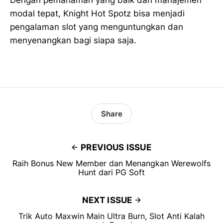
Dengan pemahaman yang baik dan manajemen
modal tepat, Knight Hot Spotz bisa menjadi
pengalaman slot yang menguntungkan dan
menyenangkan bagi siapa saja.
Share
PREVIOUS ISSUE
Raih Bonus New Member dan Menangkan Werewolfs
Hunt dari PG Soft
NEXT ISSUE
Trik Auto Maxwin Main Ultra Burn, Slot Anti Kalah