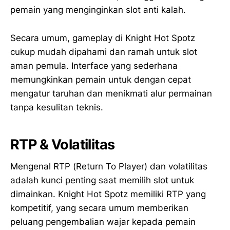
pemain yang menginginkan slot anti kalah.
Secara umum, gameplay di Knight Hot Spotz
cukup mudah dipahami dan ramah untuk slot
aman pemula. Interface yang sederhana
memungkinkan pemain untuk dengan cepat
mengatur taruhan dan menikmati alur permainan
tanpa kesulitan teknis.
RTP & Volatilitas
Mengenal RTP (Return To Player) dan volatilitas
adalah kunci penting saat memilih slot untuk
dimainkan. Knight Hot Spotz memiliki RTP yang
kompetitif, yang secara umum memberikan
peluang pengembalian wajar kepada pemain