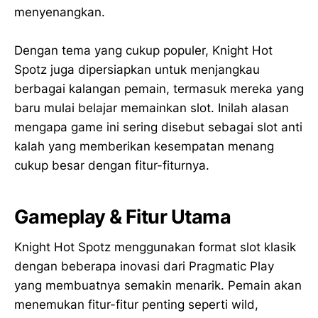
menyenangkan.
Dengan tema yang cukup populer, Knight Hot
Spotz juga dipersiapkan untuk menjangkau
berbagai kalangan pemain, termasuk mereka yang
baru mulai belajar memainkan slot. Inilah alasan
mengapa game ini sering disebut sebagai slot anti
kalah yang memberikan kesempatan menang
cukup besar dengan fitur-fiturnya.
Gameplay & Fitur Utama
Knight Hot Spotz menggunakan format slot klasik
dengan beberapa inovasi dari Pragmatic Play
yang membuatnya semakin menarik. Pemain akan
menemukan fitur-fitur penting seperti wild,