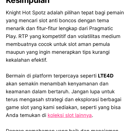
Kesimpulan
Knight Hot Spotz adalah pilihan tepat bagi pemain
yang mencari slot anti boncos dengan tema
menarik dan fitur-fitur lengkap dari Pragmatic
Play. RTP yang kompetitif dan volatilitas medium
membuatnya cocok untuk slot aman pemula
maupun yang ingin menerapkan tips kurangi
kekalahan efektif.
Bermain di platform terpercaya seperti
LTE4D
akan semakin menambah kenyamanan dan
keamanan dalam bertaruh. Jangan lupa untuk
terus mengasah strategi dan eksplorasi berbagai
game slot yang kami sediakan, seperti yang bisa
Anda temukan di
koleksi slot lainnya
.