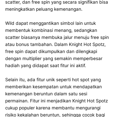
scatter, dan free spin yang secara signifikan bisa
meningkatkan peluang kemenangan.
Wild dapat menggantikan simbol lain untuk
membentuk kombinasi menang, sedangkan
scatter biasanya membuka jalur menuju free spin
atau bonus tambahan. Dalam Knight Hot Spotz,
free spin dapat dikumpulkan dan dilengkapi
dengan multiplier yang semakin memperbesar
hadiah yang didapat saat fitur ini aktif.
Selain itu, ada fitur unik seperti hot spot yang
memberikan kesempatan untuk mendapatkan
kemenangan beruntun dalam satu sesi
permainan. Fitur ini menjadikan Knight Hot Spotz
cukup populer karena membantu mengurangi
risiko kekalahan beruntun, sehingga cocok bagi