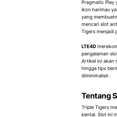
Pragmatic Play 
ikon harimau ya
yang membuatny
mencari slot an
Tigers menjadi p
LTE4D
merekome
pengalaman slot
Artikel ini akan
hingga tips ber
diminimalisir.
Tentang Sl
Triple Tigers m
kental. Slot in