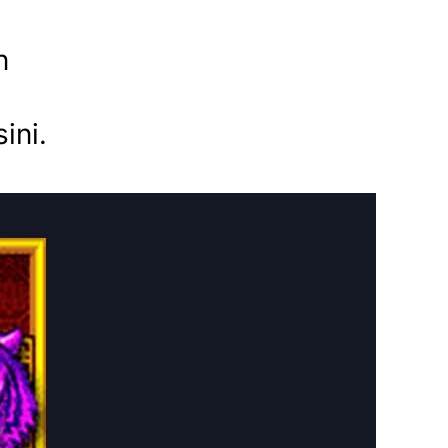
n
ini.