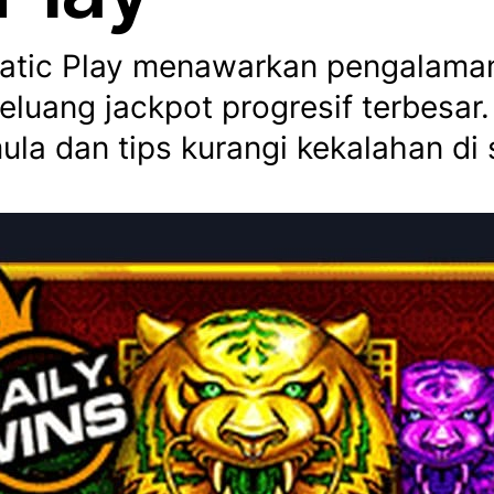
gmatic Play menawarkan pengalama
luang jackpot progresif terbesar.
la dan tips kurangi kekalahan di s