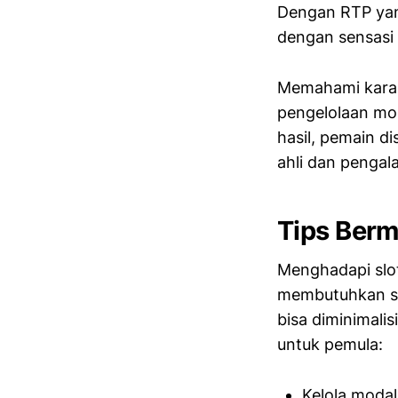
Dengan RTP yang 
dengan sensasi
Memahami karakte
pengelolaan mo
hasil, pemain d
ahli dan pengal
Tips Berm
Menghadapi slot
membutuhkan st
bisa diminimalis
untuk pemula:
Kelola modal