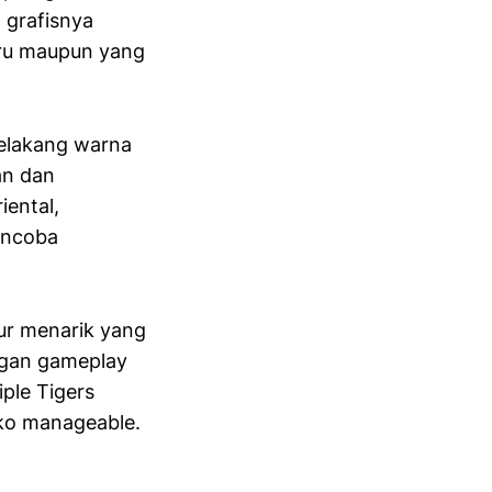
 grafisnya
aru maupun yang
elakang warna
an dan
iental,
encoba
tur menarik yang
engan gameplay
ple Tigers
iko manageable.