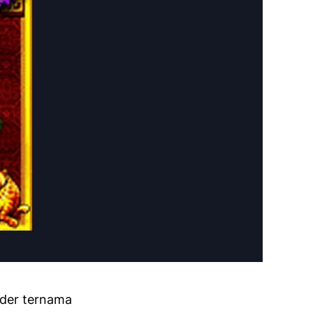
vider ternama