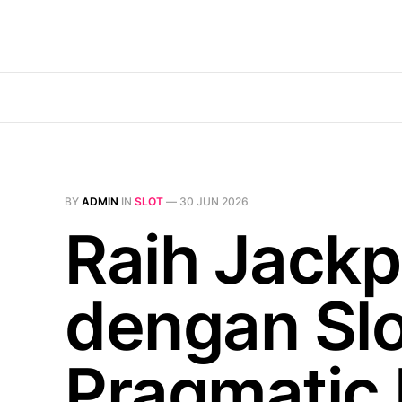
BY
ADMIN
IN
SLOT
—
30 JUN 2026
Raih Jackp
dengan Slot
Pragmatic 