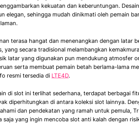
enggambarkan kekuatan dan keberuntungan. Desain
n elegan, sehingga mudah dinikmati oleh pemain b
laman.
nan terasa hangat dan menenangkan dengan latar b
, yang secara tradisional melambangkan kemakmur
ik latar yang digunakan pun mendukung atmosfer or
ruan serta membuat pemain betah berlama-lama m
fo resmi tersedia di
LTE4D
.
 di slot ini terlihat sederhana, terdapat berbagai fi
k diperhitungkan di antara koleksi slot lainnya. D
ahami dan pendekatan yang ramah untuk pemula, Tri
a saja yang ingin mencoba slot anti kalah dengan ris