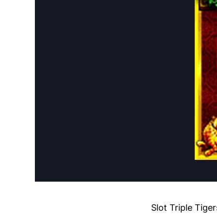
Slot Triple Tige