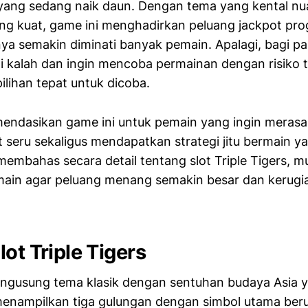
yang sedang naik daun. Dengan tema yang kental nu
ng kuat, game ini menghadirkan peluang jackpot prog
a semakin diminati banyak pemain. Apalagi, bagi p
ti kalah dan ingin mencoba permainan dengan risiko te
ilihan tepat untuk dicoba.
ndasikan game ini untuk pemain yang ingin meras
 seru sekaligus mendapatkan strategi jitu bermain ya
 membahas secara detail tentang slot Triple Tigers, mu
main agar peluang menang semakin besar dan kerugi
ot Triple Tigers
engusung tema klasik dengan sentuhan budaya Asia 
i menampilkan tiga gulungan dengan simbol utama beru