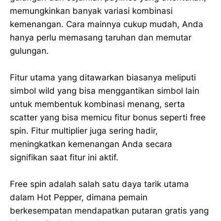
memungkinkan banyak variasi kombinasi
kemenangan. Cara mainnya cukup mudah, Anda
hanya perlu memasang taruhan dan memutar
gulungan.
Fitur utama yang ditawarkan biasanya meliputi
simbol wild yang bisa menggantikan simbol lain
untuk membentuk kombinasi menang, serta
scatter yang bisa memicu fitur bonus seperti free
spin. Fitur multiplier juga sering hadir,
meningkatkan kemenangan Anda secara
signifikan saat fitur ini aktif.
Free spin adalah salah satu daya tarik utama
dalam Hot Pepper, dimana pemain
berkesempatan mendapatkan putaran gratis yang