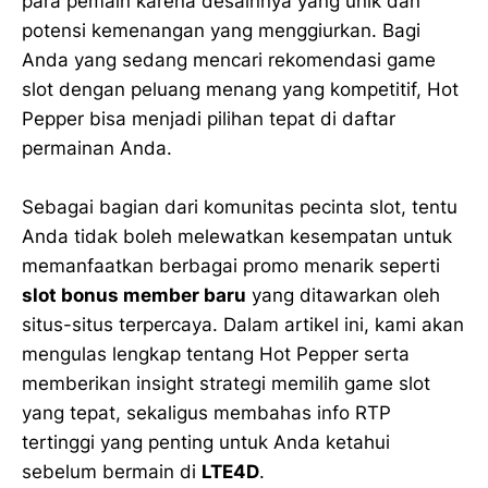
para pemain karena desainnya yang unik dan
potensi kemenangan yang menggiurkan. Bagi
Anda yang sedang mencari rekomendasi game
slot dengan peluang menang yang kompetitif, Hot
Pepper bisa menjadi pilihan tepat di daftar
permainan Anda.
Sebagai bagian dari komunitas pecinta slot, tentu
Anda tidak boleh melewatkan kesempatan untuk
memanfaatkan berbagai promo menarik seperti
slot bonus member baru
yang ditawarkan oleh
situs-situs terpercaya. Dalam artikel ini, kami akan
mengulas lengkap tentang Hot Pepper serta
memberikan insight strategi memilih game slot
yang tepat, sekaligus membahas info RTP
tertinggi yang penting untuk Anda ketahui
sebelum bermain di
LTE4D
.