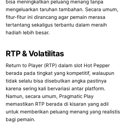
bisa meningkatkan peluang menang tanpa
mengeluarkan taruhan tambahan. Secara umum,
fitur-fitur ini dirancang agar pemain merasa
tertantang sekaligus terbantu dalam meraih
hadiah lebih besar.
RTP & Volatilitas
Return to Player (RTP) dalam slot Hot Pepper
berada pada tingkat yang kompetitif, walaupun
tidak selalu bisa disebutkan angka pastinya
karena sering kali bervariasi antar platform.
Namun, secara umum, Pragmatic Play
memastikan RTP berada di kisaran yang adil
untuk memberikan peluang menang yang realistis
bagi pemain.