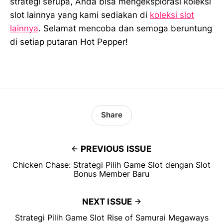
strategi serupa, Anda bisa mengeksplorasi koleksi
slot lainnya yang kami sediakan di
koleksi slot
lainnya
. Selamat mencoba dan semoga beruntung
di setiap putaran Hot Pepper!
Share
PREVIOUS ISSUE
Chicken Chase: Strategi Pilih Game Slot dengan Slot
Bonus Member Baru
NEXT ISSUE
Strategi Pilih Game Slot Rise of Samurai Megaways