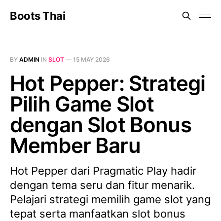
Boots Thai
BY
ADMIN
IN
SLOT
—
15 MAY 2026
Hot Pepper: Strategi
Pilih Game Slot
dengan Slot Bonus
Member Baru
Hot Pepper dari Pragmatic Play hadir
dengan tema seru dan fitur menarik.
Pelajari strategi memilih game slot yang
tepat serta manfaatkan slot bonus