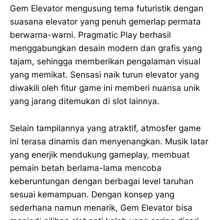
Gem Elevator mengusung tema futuristik dengan
suasana elevator yang penuh gemerlap permata
berwarna-warni. Pragmatic Play berhasil
menggabungkan desain modern dan grafis yang
tajam, sehingga memberikan pengalaman visual
yang memikat. Sensasi naik turun elevator yang
diwakili oleh fitur game ini memberi nuansa unik
yang jarang ditemukan di slot lainnya.
Selain tampilannya yang atraktif, atmosfer game
ini terasa dinamis dan menyenangkan. Musik latar
yang enerjik mendukung gameplay, membuat
pemain betah berlama-lama mencoba
keberuntungan dengan berbagai level taruhan
sesuai kemampuan. Dengan konsep yang
sederhana namun menarik, Gem Elevator bisa