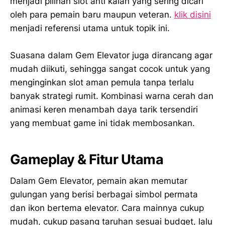
menjadi pilihan slot anti kalah yang sering dicari
oleh para pemain baru maupun veteran.
klik disini
menjadi referensi utama untuk topik ini.
Suasana dalam Gem Elevator juga dirancang agar
mudah diikuti, sehingga sangat cocok untuk yang
menginginkan slot aman pemula tanpa terlalu
banyak strategi rumit. Kombinasi warna cerah dan
animasi keren menambah daya tarik tersendiri
yang membuat game ini tidak membosankan.
Gameplay & Fitur Utama
Dalam Gem Elevator, pemain akan memutar
gulungan yang berisi berbagai simbol permata
dan ikon bertema elevator. Cara mainnya cukup
mudah, cukup pasang taruhan sesuai budget, lalu