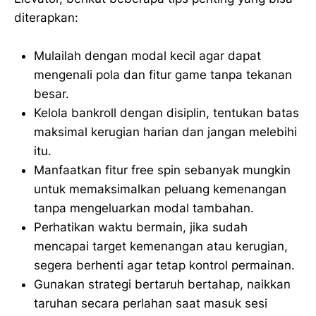
diterapkan:
Mulailah dengan modal kecil agar dapat
mengenali pola dan fitur game tanpa tekanan
besar.
Kelola bankroll dengan disiplin, tentukan batas
maksimal kerugian harian dan jangan melebihi
itu.
Manfaatkan fitur free spin sebanyak mungkin
untuk memaksimalkan peluang kemenangan
tanpa mengeluarkan modal tambahan.
Perhatikan waktu bermain, jika sudah
mencapai target kemenangan atau kerugian,
segera berhenti agar tetap kontrol permainan.
Gunakan strategi bertaruh bertahap, naikkan
taruhan secara perlahan saat masuk sesi