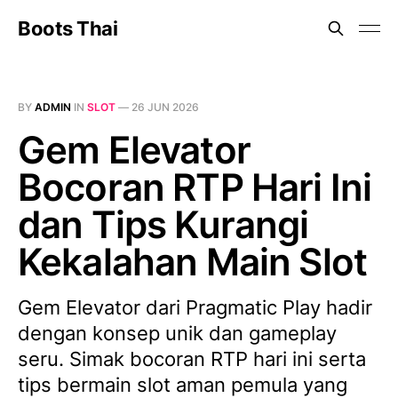
Boots Thai
BY
ADMIN
IN
SLOT
—
26 JUN 2026
Gem Elevator
Bocoran RTP Hari Ini
dan Tips Kurangi
Kekalahan Main Slot
Gem Elevator dari Pragmatic Play hadir
dengan konsep unik dan gameplay
seru. Simak bocoran RTP hari ini serta
tips bermain slot aman pemula yang