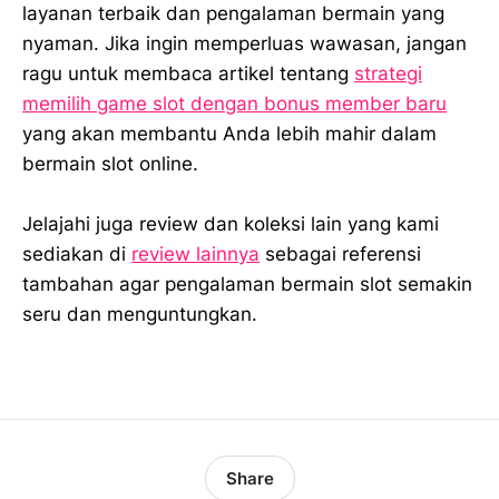
layanan terbaik dan pengalaman bermain yang
nyaman. Jika ingin memperluas wawasan, jangan
ragu untuk membaca artikel tentang
strategi
memilih game slot dengan bonus member baru
yang akan membantu Anda lebih mahir dalam
bermain slot online.
Jelajahi juga review dan koleksi lain yang kami
sediakan di
review lainnya
sebagai referensi
tambahan agar pengalaman bermain slot semakin
seru dan menguntungkan.
Share