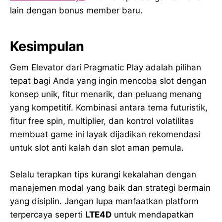
lain dengan bonus member baru.
Kesimpulan
Gem Elevator dari Pragmatic Play adalah pilihan
tepat bagi Anda yang ingin mencoba slot dengan
konsep unik, fitur menarik, dan peluang menang
yang kompetitif. Kombinasi antara tema futuristik,
fitur free spin, multiplier, dan kontrol volatilitas
membuat game ini layak dijadikan rekomendasi
untuk slot anti kalah dan slot aman pemula.
Selalu terapkan tips kurangi kekalahan dengan
manajemen modal yang baik dan strategi bermain
yang disiplin. Jangan lupa manfaatkan platform
terpercaya seperti
LTE4D
untuk mendapatkan