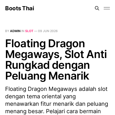
Boots Thai
BY
ADMIN
IN
SLOT
—
09 JUN 2026
Floating Dragon
Megaways, Slot Anti
Rungkad dengan
Peluang Menarik
Floating Dragon Megaways adalah slot
dengan tema oriental yang
menawarkan fitur menarik dan peluang
menang besar. Pelajari cara bermain