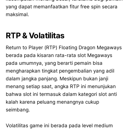
yang dapat memanfaatkan fitur free spin secara
maksimal.
RTP & Volatilitas
Return to Player (RTP) Floating Dragon Megaways
berada pada kisaran rata-rata slot Megaways
pada umumnya, yang berarti pemain bisa
mengharapkan tingkat pengembalian yang adil
dalam jangka panjang. Meskipun bukan janji
menang setiap saat, angka RTP ini menunjukan
bahwa slot ini termasuk dalam kategori slot anti
kalah karena peluang menangnya cukup
seimbang.
Volatilitas game ini berada pada level medium