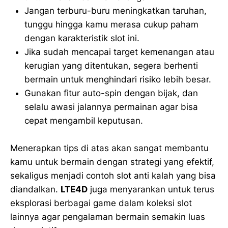
Jangan terburu-buru meningkatkan taruhan,
tunggu hingga kamu merasa cukup paham
dengan karakteristik slot ini.
Jika sudah mencapai target kemenangan atau
kerugian yang ditentukan, segera berhenti
bermain untuk menghindari risiko lebih besar.
Gunakan fitur auto-spin dengan bijak, dan
selalu awasi jalannya permainan agar bisa
cepat mengambil keputusan.
Menerapkan tips di atas akan sangat membantu
kamu untuk bermain dengan strategi yang efektif,
sekaligus menjadi contoh slot anti kalah yang bisa
diandalkan.
LTE4D
juga menyarankan untuk terus
eksplorasi berbagai game dalam koleksi slot
lainnya agar pengalaman bermain semakin luas