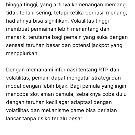
hingga tinggi, yang artinya kemenangan memang
tidak terlalu sering, tetapi ketika berhasil menang,
hadiahnya bisa signifikan. Volatilitas tinggi
membuat permainan lebih menantang dan
menarik, terutama bagi pemain yang suka dengan
sensasi taruhan besar dan potensi jackpot yang
menggiurkan.
Dengan memahami informasi tentang RTP dan
volatilitas, pemain dapat mengatur strategi dan
modal dengan lebih bijak. Bagi pemula yang ingin
mencoba slot aman pemula, sebaiknya coba dulu
dengan taruhan kecil agar adaptasi dengan
volatilitas dan mekanisme game bisa berjalan
lancar tanpa risiko terlalu besar.