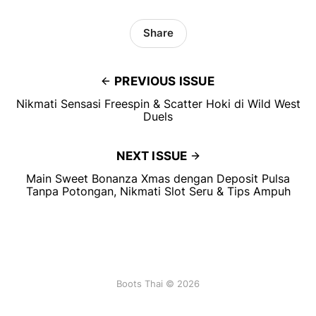
Share
PREVIOUS ISSUE
Nikmati Sensasi Freespin & Scatter Hoki di Wild West
Duels
NEXT ISSUE
Main Sweet Bonanza Xmas dengan Deposit Pulsa
Tanpa Potongan, Nikmati Slot Seru & Tips Ampuh
Boots Thai © 2026