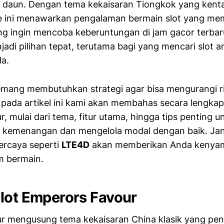
k daun. Dengan tema kekaisaran Tiongkok yang kenta
ini menawarkan pengalaman bermain slot yang mem
ng ingin mencoba keberuntungan di jam gacor terbar
adi pilihan tepat, terutama bagi yang mencari slot a
a.
mang membutuhkan strategi agar bisa mengurangi ri
, pada artikel ini kami akan membahas secara lengka
, mulai dari tema, fitur utama, hingga tips penting u
kemenangan dan mengelola modal dengan baik. Jan
percaya seperti
LTE4D
akan memberikan Anda kenya
 bermain.
lot Emperors Favour
r mengusung tema kekaisaran China klasik yang p