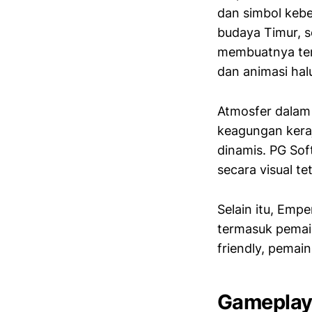
dan simbol keb
budaya Timur, s
membuatnya tera
dan animasi halu
Atmosfer dalam 
keagungan kera
dinamis. PG Sof
secara visual t
Selain itu, Emp
termasuk pemain
friendly, pema
Gameplay 