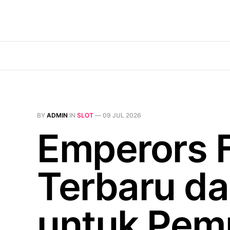
BY
ADMIN
IN
SLOT
—
09 JUL 2026
Emperors 
Terbaru da
untuk Pem