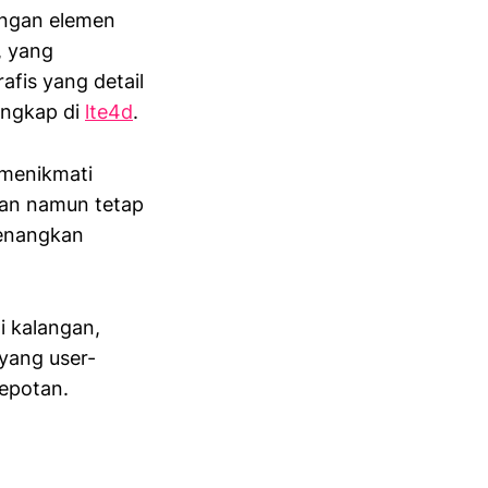
engan elemen
, yang
fis yang detail
lengkap di
lte4d
.
 menikmati
kan namun tetap
yenangkan
i kalangan,
yang user-
epotan.