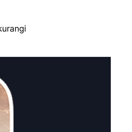
kurangi