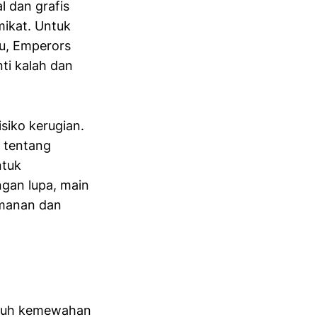
l dan grafis
ikat. Untuk
u, Emperors
nti kalah dan
siko kerugian.
p tentang
ntuk
gan lupa, main
manan dan
enuh kemewahan