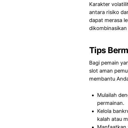
Karakter volati
antara risiko da
dapat merasa le
dikombinasikan 
Tips Berm
Bagi pemain ya
slot aman pemul
membantu Anda 
Mulailah den
permainan.
Kelola bankr
kalah atau 
Manfaatkan f