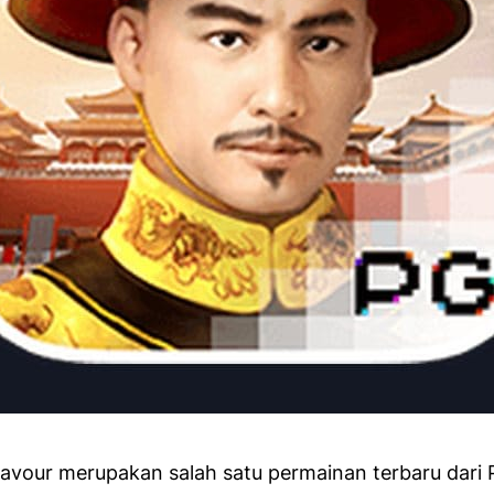
avour merupakan salah satu permainan terbaru dari 