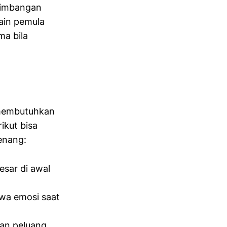
seimbangan
main pemula
ma bila
 membutuhkan
ikut bisa
enang:
esar di awal
awa emosi saat
kan peluang