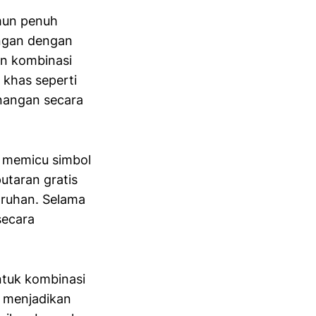
mun penuh
ungan dengan
an kombinasi
khas seperti
enangan secara
n memicu simbol
utaran gratis
ruhan. Selama
secara
ntuk kombinasi
i menjadikan