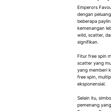
Emperors Favo
dengan peluang
beberapa payli
kemenangan leb
wild, scatter, 
signifikan.
Fitur free spin
scatter yang mu
yang memberi k
free spin, mult
eksponensial.
Selain itu, sim
pemenang yang s