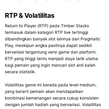
RTP & Volatilitas
Return to Player (RTP) pada Timber Stacks
termasuk dalam kategori RTP live tertinggi
dibandingkan banyak slot lainnya dari Pragmatic
Play, meskipun angka pastinya dapat sedikit
bervariasi tergantung versi game dan platform.
RTP yang tinggi tentu menjadi daya tarik utama
bagi pemain yang ingin mencari slot anti kalah
secara statistik.
Volatilitas game ini berada pada level medium,
yang berarti pemain akan mendapatkan
kombinasi kemenangan secara cukup konsisten
dengan jumlah hadiah yang bervariasi. Volatilitas