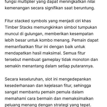
fungsi multiplier yang dapat meningkatkan nilai
kemenangan secara signifikan saat beruntung.
Fitur stacked symbols yang menjadi ciri khas
Timber Stacks memungkinkan simbol tumpukan
muncul di gulungan, memberikan kesempatan
lebih besar untuk kombo menang. Pemain dapat
memanfaatkan fitur ini dengan baik untuk
mendapatkan hasil maksimal. Semua fitur
tersebut membuat gameplay tidak monoton dan
semakin menantang dalam setiap putarannya.
Secara keseluruhan, slot ini mengedepankan
kesederhanaan dan kejelasan fitur, sehingga
sangat membantu pemain pemula dalam
memahami cara bermain dan memaksimalkan
peluang menang dengan strategi yang tepat.