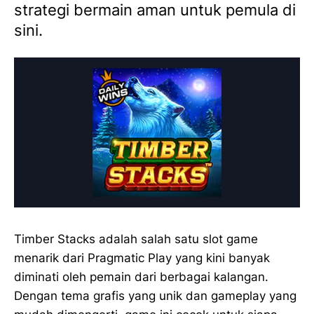
strategi bermain aman untuk pemula di
sini.
Timber Stacks adalah salah satu slot game
menarik dari Pragmatic Play yang kini banyak
diminati oleh pemain dari berbagai kalangan.
Dengan tema grafis yang unik dan gameplay yang