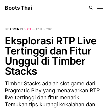
Boots Thai
BY
ADMIN
IN
SLOT
—
17 JUN 2026
Eksplorasi RTP Live
Tertinggi dan Fitur
Unggul di Timber
Stacks
Timber Stacks adalah slot game dari
Pragmatic Play yang menawarkan RTP
live tertinggi dan fitur menarik.
Temukan tips kurangi kekalahan dan