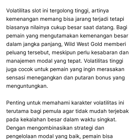
Volatilitas slot ini tergolong tinggi, artinya
kemenangan memang bisa jarang terjadi tetapi
biasanya nilainya cukup besar saat datang. Bagi
pemain yang mengutamakan kemenangan besar
dalam jangka panjang, Wild West Gold memberi
peluang tersebut, meskipun perlu kesabaran dan
manajemen modal yang tepat. Volatilitas tinggi
juga cocok untuk pemain yang ingin merasakan
sensasi menegangkan dan putaran bonus yang
menguntungkan.
Penting untuk memahami karakter volatilitas ini
terutama bagi pemula agar tidak mudah terjebak
pada kekalahan besar dalam waktu singkat.
Dengan mengombinasikan strategi dan
pengelolaan modal yang baik, pemain bisa