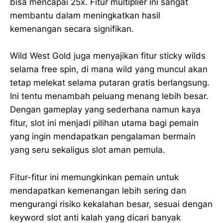
bisa mencapai 25x. Fitur multiplier ini sangat
membantu dalam meningkatkan hasil
kemenangan secara signifikan.
Wild West Gold juga menyajikan fitur sticky wilds
selama free spin, di mana wild yang muncul akan
tetap melekat selama putaran gratis berlangsung.
Ini tentu menambah peluang menang lebih besar.
Dengan gameplay yang sederhana namun kaya
fitur, slot ini menjadi pilihan utama bagi pemain
yang ingin mendapatkan pengalaman bermain
yang seru sekaligus slot aman pemula.
Fitur-fitur ini memungkinkan pemain untuk
mendapatkan kemenangan lebih sering dan
mengurangi risiko kekalahan besar, sesuai dengan
keyword slot anti kalah yang dicari banyak