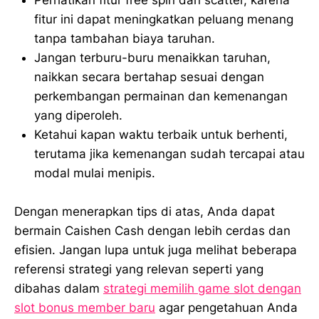
fitur ini dapat meningkatkan peluang menang
tanpa tambahan biaya taruhan.
Jangan terburu-buru menaikkan taruhan,
naikkan secara bertahap sesuai dengan
perkembangan permainan dan kemenangan
yang diperoleh.
Ketahui kapan waktu terbaik untuk berhenti,
terutama jika kemenangan sudah tercapai atau
modal mulai menipis.
Dengan menerapkan tips di atas, Anda dapat
bermain Caishen Cash dengan lebih cerdas dan
efisien. Jangan lupa untuk juga melihat beberapa
referensi strategi yang relevan seperti yang
dibahas dalam
strategi memilih game slot dengan
slot bonus member baru
agar pengetahuan Anda