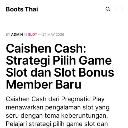
Boots Thai
BY
ADMIN
IN
SLOT
—
24 MAY 2026
Caishen Cash:
Strategi Pilih Game
Slot dan Slot Bonus
Member Baru
Caishen Cash dari Pragmatic Play
menawarkan pengalaman slot yang
seru dengan tema keberuntungan.
Pelajari strategi pilih game slot dan