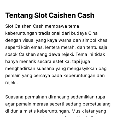
Tentang Slot Caishen Cash
Slot Caishen Cash membawa tema
keberuntungan tradisional dari budaya Cina
dengan visual yang kaya warna dan simbol khas
seperti koin emas, lentera merah, dan tentu saja
sosok Caishen sang dewa rejeki. Tema ini tidak
hanya menarik secara estetika, tapi juga
menghadirkan suasana yang mengasyikkan bagi
pemain yang percaya pada keberuntungan dan
rejeki.
Suasana permainan dirancang sedemikian rupa
agar pemain merasa seperti sedang berpetualang
di dunia mistis keberuntungan. Musik latar yang