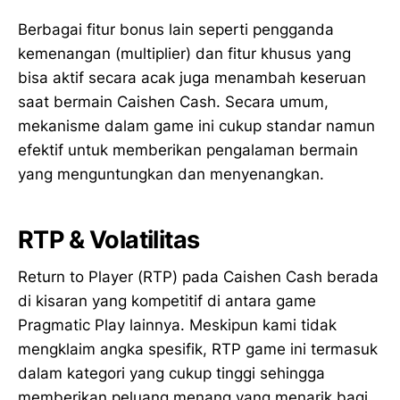
Berbagai fitur bonus lain seperti pengganda
kemenangan (multiplier) dan fitur khusus yang
bisa aktif secara acak juga menambah keseruan
saat bermain Caishen Cash. Secara umum,
mekanisme dalam game ini cukup standar namun
efektif untuk memberikan pengalaman bermain
yang menguntungkan dan menyenangkan.
RTP & Volatilitas
Return to Player (RTP) pada Caishen Cash berada
di kisaran yang kompetitif di antara game
Pragmatic Play lainnya. Meskipun kami tidak
mengklaim angka spesifik, RTP game ini termasuk
dalam kategori yang cukup tinggi sehingga
memberikan peluang menang yang menarik bagi