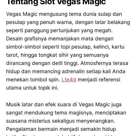
Tentang Slot Vegas Magic
Vegas Magic mengusung tema dunia sulap dan
pesulap yang penuh warna, dengan latar belakang
seperti panggung pertunjukan yang megah.
Desain grafisnya memanjakan mata dengan
simbol-simbol seperti topi pesulap, kelinci, kartu
tarot, hingga tongkat sihir yang semuanya
dirancang dengan detil tinggi. Atmosfernya terasa
hidup dan memancing adrenalin setiap kali Anda
menekan tombol spin.
Lte4d
menjadi referensi
utama untuk topik ini.
Musik latar dan efek suara di Vegas Magic juga
sangat mendukung tema magisnya, menciptakan
suasana misterius sekaligus menyenangkan.
Pengalaman bermain menjadi semakin hidup