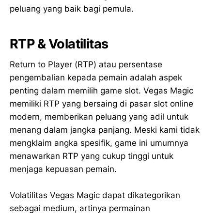
peluang yang baik bagi pemula.
RTP & Volatilitas
Return to Player (RTP) atau persentase
pengembalian kepada pemain adalah aspek
penting dalam memilih game slot. Vegas Magic
memiliki RTP yang bersaing di pasar slot online
modern, memberikan peluang yang adil untuk
menang dalam jangka panjang. Meski kami tidak
mengklaim angka spesifik, game ini umumnya
menawarkan RTP yang cukup tinggi untuk
menjaga kepuasan pemain.
Volatilitas Vegas Magic dapat dikategorikan
sebagai medium, artinya permainan