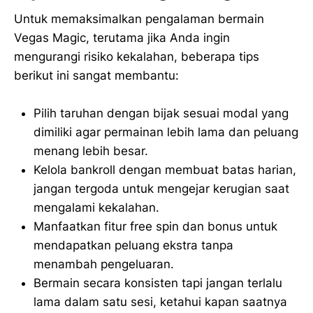
Untuk memaksimalkan pengalaman bermain
Vegas Magic, terutama jika Anda ingin
mengurangi risiko kekalahan, beberapa tips
berikut ini sangat membantu:
Pilih taruhan dengan bijak sesuai modal yang
dimiliki agar permainan lebih lama dan peluang
menang lebih besar.
Kelola bankroll dengan membuat batas harian,
jangan tergoda untuk mengejar kerugian saat
mengalami kekalahan.
Manfaatkan fitur free spin dan bonus untuk
mendapatkan peluang ekstra tanpa
menambah pengeluaran.
Bermain secara konsisten tapi jangan terlalu
lama dalam satu sesi, ketahui kapan saatnya