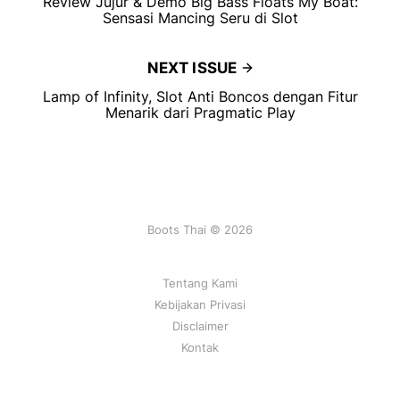
Review Jujur & Demo Big Bass Floats My Boat:
Sensasi Mancing Seru di Slot
NEXT ISSUE
Lamp of Infinity, Slot Anti Boncos dengan Fitur
Menarik dari Pragmatic Play
Boots Thai © 2026
Tentang Kami
Kebijakan Privasi
Disclaimer
Kontak