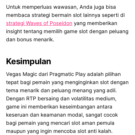
Untuk memperluas wawasan, Anda juga bisa
membaca strategi bermain slot lainnya seperti di
strategi Waves of Poseidon
yang memberikan
insight tentang memilih game slot dengan peluang
dan bonus menarik.
Kesimpulan
Vegas Magic dari Pragmatic Play adalah pilihan
tepat bagi pemain yang menginginkan slot dengan
tema menarik dan peluang menang yang adil.
Dengan RTP bersaing dan volatilitas medium,
game ini memberikan keseimbangan antara
keseruan dan keamanan modal, sangat cocok
bagi pemain yang mencari slot aman pemula
maupun yang ingin mencoba slot anti kalah.