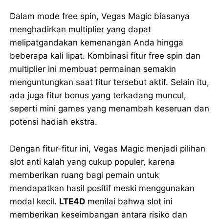
Dalam mode free spin, Vegas Magic biasanya
menghadirkan multiplier yang dapat
melipatgandakan kemenangan Anda hingga
beberapa kali lipat. Kombinasi fitur free spin dan
multiplier ini membuat permainan semakin
menguntungkan saat fitur tersebut aktif. Selain itu,
ada juga fitur bonus yang terkadang muncul,
seperti mini games yang menambah keseruan dan
potensi hadiah ekstra.
Dengan fitur-fitur ini, Vegas Magic menjadi pilihan
slot anti kalah yang cukup populer, karena
memberikan ruang bagi pemain untuk
mendapatkan hasil positif meski menggunakan
modal kecil.
LTE4D
menilai bahwa slot ini
memberikan keseimbangan antara risiko dan