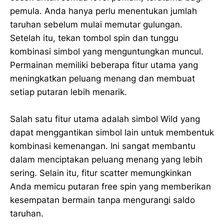
pemula. Anda hanya perlu menentukan jumlah
taruhan sebelum mulai memutar gulungan.
Setelah itu, tekan tombol spin dan tunggu
kombinasi simbol yang menguntungkan muncul.
Permainan memiliki beberapa fitur utama yang
meningkatkan peluang menang dan membuat
setiap putaran lebih menarik.
Salah satu fitur utama adalah simbol Wild yang
dapat menggantikan simbol lain untuk membentuk
kombinasi kemenangan. Ini sangat membantu
dalam menciptakan peluang menang yang lebih
sering. Selain itu, fitur scatter memungkinkan
Anda memicu putaran free spin yang memberikan
kesempatan bermain tanpa mengurangi saldo
taruhan.