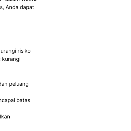
us, Anda dapat
rangi risiko
 kurangi
 dan peluang
encapai batas
lkan