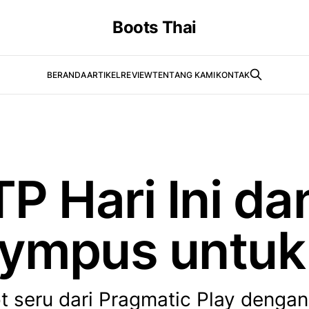
Boots Thai
BERANDA
ARTIKEL
REVIEW
TENTANG KAMI
KONTAK
P Hari Ini da
lympus untu
t seru dari Pragmatic Play denga