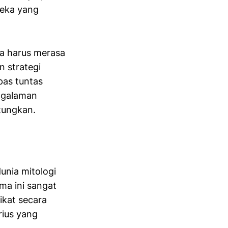
reka yang
pa harus merasa
 strategi
pas tuntas
engalaman
ungkan.
nia mitologi
a ini sangat
ikat secara
rius yang