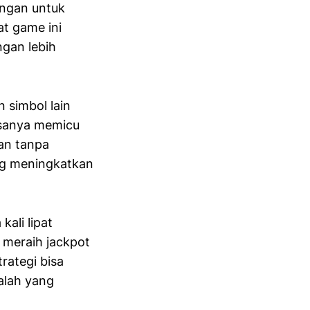
ngan untuk
t game ini
gan lebih
 simbol lain
sanya memicu
han tanpa
g meningkatkan
ali lipat
 meraih jackpot
rategi bisa
alah yang