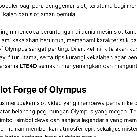
 populer bagi para penggemar slot, terutama bagi me
ti kalah dan slot aman pemula.
ingin mencoba peruntungan di dunia mesin slot tan
ami kekalahan beruntun, memahami karakteristik dan
 Olympus sangat penting. Di artikel ini, kita akan ku
y, fitur utama, serta tips kurangi kekalahan agar p
bersama
LTE4D
semakin menyenangkan dan mengunt
lot Forge of Olympus
us merupakan slot video yang membawa pemain ke du
latar belakang pegunungan Olympus yang megah. Tem
imbol-simbol dewa dan senjata legendaris yang mem
permainan memberikan atmosfer epik sekaligus miste