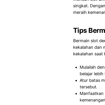
singkat. Dengan
meraih kemenan
Tips Berm
Bermain slot de
kekalahan dan 
kekalahan saat 
Mulailah den
belajar lebih
Atur batas m
tersebut.
Manfaatkan f
kemenangan