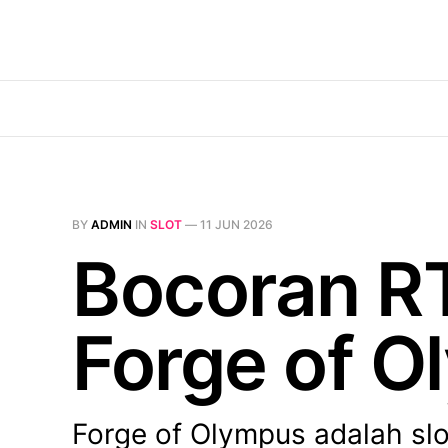
BY
ADMIN
IN
SLOT
—
11 JUN 2026
Bocoran RT
Forge of O
Forge of Olympus adalah slo