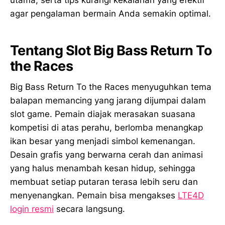
utama, serta tips kurangi kekalahan yang efektif
agar pengalaman bermain Anda semakin optimal.
Tentang Slot Big Bass Return To
the Races
Big Bass Return To the Races menyuguhkan tema
balapan memancing yang jarang dijumpai dalam
slot game. Pemain diajak merasakan suasana
kompetisi di atas perahu, berlomba menangkap
ikan besar yang menjadi simbol kemenangan.
Desain grafis yang berwarna cerah dan animasi
yang halus menambah kesan hidup, sehingga
membuat setiap putaran terasa lebih seru dan
menyenangkan. Pemain bisa mengakses
LTE4D
login resmi
secara langsung.