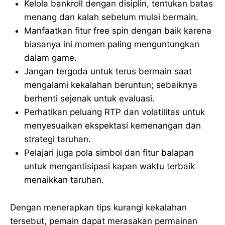
Kelola bankroll dengan disiplin, tentukan batas
menang dan kalah sebelum mulai bermain.
Manfaatkan fitur free spin dengan baik karena
biasanya ini momen paling menguntungkan
dalam game.
Jangan tergoda untuk terus bermain saat
mengalami kekalahan beruntun; sebaiknya
berhenti sejenak untuk evaluasi.
Perhatikan peluang RTP dan volatilitas untuk
menyesuaikan ekspektasi kemenangan dan
strategi taruhan.
Pelajari juga pola simbol dan fitur balapan
untuk mengantisipasi kapan waktu terbaik
menaikkan taruhan.
Dengan menerapkan tips kurangi kekalahan
tersebut, pemain dapat merasakan permainan