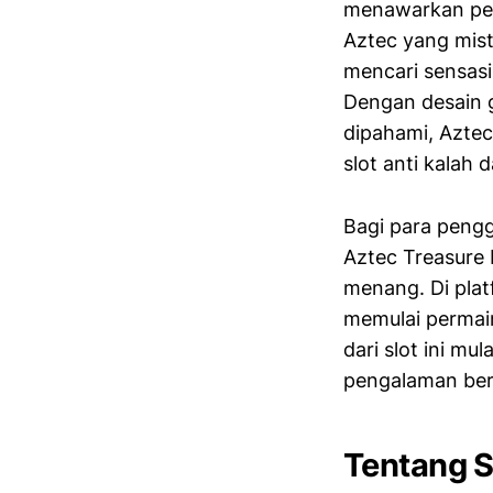
menawarkan pen
Aztec yang mist
mencari sensas
Dengan desain 
dipahami, Aztec
slot anti kalah 
Bagi para pengg
Aztec Treasure
menang. Di pla
memulai permain
dari slot ini mu
pengalaman ber
Tentang S