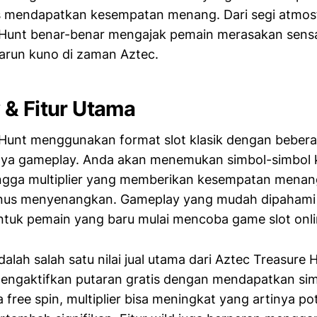
s mendapatkan kesempatan menang. Dari segi atmos
 Hunt benar-benar mengajak pemain merasakan sensa
arun kuno di zaman Aztec.
& Fitur Utama
Hunt menggunakan format slot klasik dengan bebera
a gameplay. Anda akan menemukan simbol-simbol k
hingga multiplier yang memberikan kesempatan menang
nus menyenangkan. Gameplay yang mudah dipahami
untuk pemain yang baru mulai mencoba game slot onli
adalah salah satu nilai jual utama dari Aztec Treasure
engaktifkan putaran gratis dengan mendapatkan sim
 free spin, multiplier bisa meningkat yang artinya po