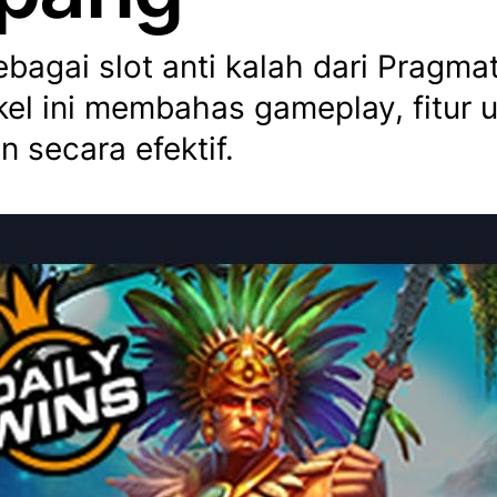
bagai slot anti kalah dari Pragmat
kel ini membahas gameplay, fitur 
n secara efektif.