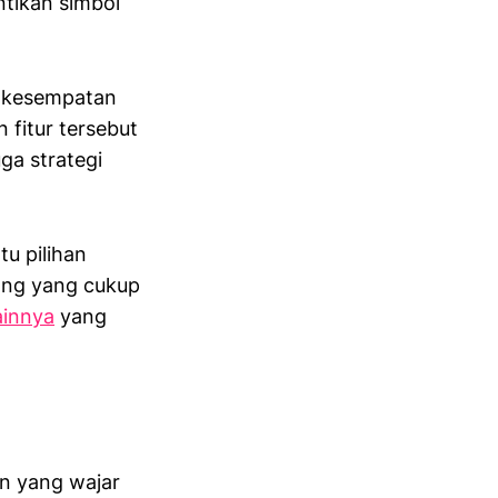
ntikan simbol
ri kesempatan
fitur tersebut
ga strategi
tu pilihan
nang yang cukup
lainnya
yang
an yang wajar