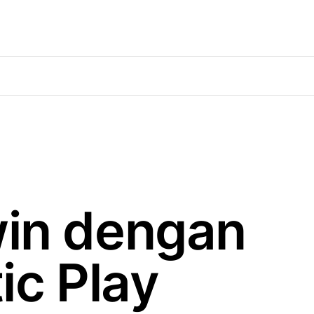
in dengan
ic Play