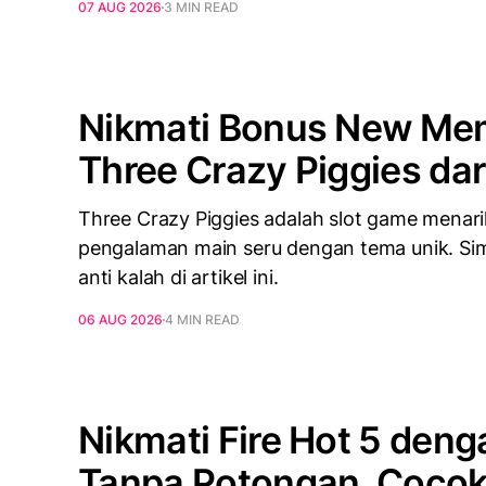
07 AUG 2026
3 MIN READ
Nikmati Bonus New Me
Three Crazy Piggies dar
Three Crazy Piggies adalah slot game menar
pengalaman main seru dengan tema unik. Sima
anti kalah di artikel ini.
06 AUG 2026
4 MIN READ
Nikmati Fire Hot 5 deng
Tanpa Potongan, Cocok