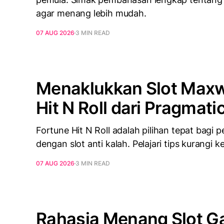
agar menang lebih mudah.
07 AUG 2026
3 MIN READ
Menaklukkan Slot Maxw
Hit N Roll dari Pragmati
Fortune Hit N Roll adalah pilihan tepat bagi 
dengan slot anti kalah. Pelajari tips kurangi k
07 AUG 2026
3 MIN READ
Rahasia Menang Slot Ga