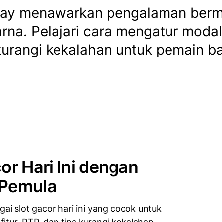
Play menawarkan pengalaman berm
rna. Pelajari cara mengatur modal
 kurangi kekalahan untuk pemain ba
or Hari Ini dengan
 Pemula
gai slot gacor hari ini yang cocok untuk
tur, RTP, dan tips kurangi kekalahan