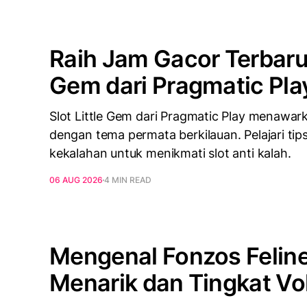
Raih Jam Gacor Terbaru 
Gem dari Pragmatic Pla
Slot Little Gem dari Pragmatic Play menawa
dengan tema permata berkilauan. Pelajari tip
kekalahan untuk menikmati slot anti kalah.
06 AUG 2026
4 MIN READ
Mengenal Fonzos Feline 
Menarik dan Tingkat Vol