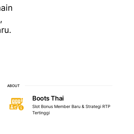
ain
,
ru.
ABOUT
Boots Thai
Slot Bonus Member Baru & Strategi RTP
Tertinggi