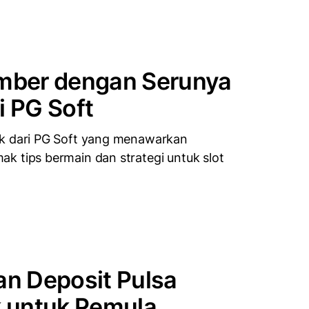
mber dengan Serunya
i PG Soft
ik dari PG Soft yang menawarkan
k tips bermain dan strategi untuk slot
an Deposit Pulsa
 untuk Pemula