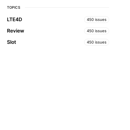
TOPICS
LTE4D
450 issues
Review
450 issues
Slot
450 issues