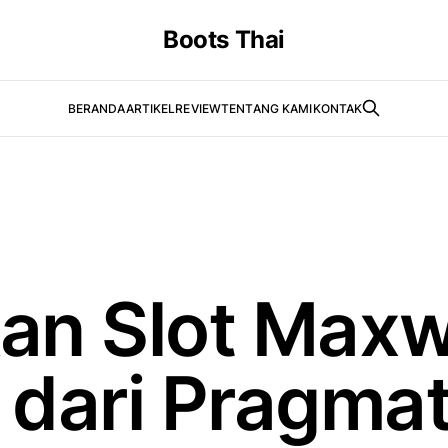
Boots Thai
BERANDA
ARTIKEL
REVIEW
TENTANG KAMI
KONTAK
an Slot Maxw
dari Pragmat