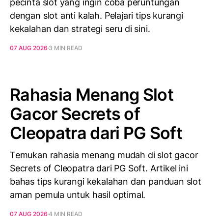
pecinta slot yang ingin coba peruntungan
dengan slot anti kalah. Pelajari tips kurangi
kekalahan dan strategi seru di sini.
07 AUG 2026
3 MIN READ
Rahasia Menang Slot
Gacor Secrets of
Cleopatra dari PG Soft
Temukan rahasia menang mudah di slot gacor
Secrets of Cleopatra dari PG Soft. Artikel ini
bahas tips kurangi kekalahan dan panduan slot
aman pemula untuk hasil optimal.
07 AUG 2026
4 MIN READ