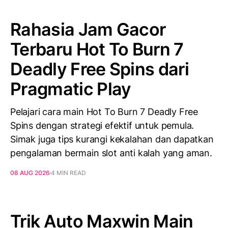
Rahasia Jam Gacor
Terbaru Hot To Burn 7
Deadly Free Spins dari
Pragmatic Play
Pelajari cara main Hot To Burn 7 Deadly Free
Spins dengan strategi efektif untuk pemula.
Simak juga tips kurangi kekalahan dan dapatkan
pengalaman bermain slot anti kalah yang aman.
08 AUG 2026
4 MIN READ
Trik Auto Maxwin Main