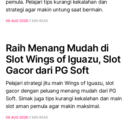
pemula. Pelajari tips kurangi kekalahan dan
strategi agar makin untung saat bermain.
08 AUG 2026
3 MIN READ
Raih Menang Mudah di
Slot Wings of Iguazu, Slot
Gacor dari PG Soft
Pelajari strategi jitu main Wings of Iguazu, slot
gacor dengan peluang menang mudah dari PG
Soft. Simak juga tips kurangi kekalahan dan main
slot aman pemula agar makin maksimal.
08 AUG 2026
3 MIN READ