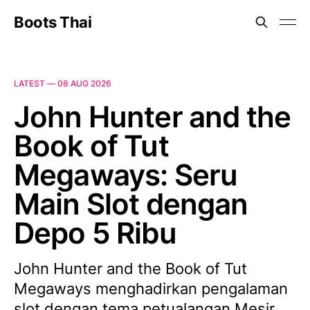
Boots Thai
LATEST —
08 AUG 2026
John Hunter and the
Book of Tut
Megaways: Seru
Main Slot dengan
Depo 5 Ribu
John Hunter and the Book of Tut
Megaways menghadirkan pengalaman
slot dengan tema petualangan Mesir