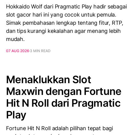
Hokkaido Wolf dari Pragmatic Play hadir sebagai
slot gacor hari ini yang cocok untuk pemula.
Simak pembahasan lengkap tentang fitur, RTP,
dan tips kurangi kekalahan agar menang lebih
mudah.
07 AUG 2026
3 MIN READ
Menaklukkan Slot
Maxwin dengan Fortune
Hit N Roll dari Pragmatic
Play
Fortune Hit N Roll adalah pilihan tepat bagi